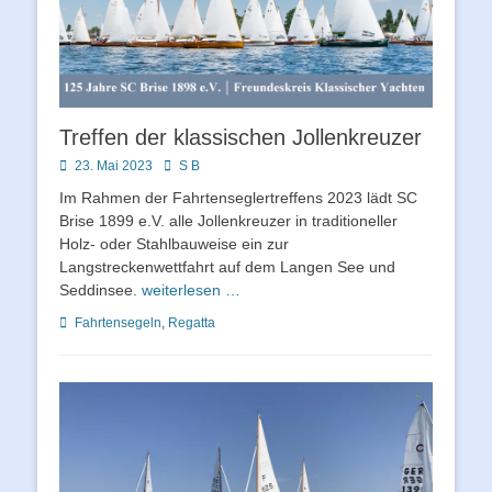
Treffen der klassischen Jollenkreuzer
Posted
Autor
23. Mai 2023
S B
on
Im Rahmen der Fahrtenseglertreffens 2023 lädt SC
Brise 1899 e.V. alle Jollenkreuzer in traditioneller
Holz- oder Stahlbauweise ein zur
Langstreckenwettfahrt auf dem Langen See und
Seddinsee.
weiterlesen …
Schlagworte
Fahrtensegeln
,
Regatta