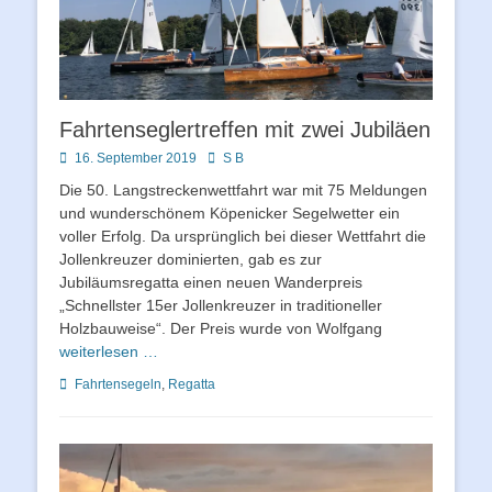
Fahrtenseglertreffen mit zwei Jubiläen
Posted
Autor
16. September 2019
S B
on
Die 50. Langstreckenwettfahrt war mit 75 Meldungen
und wunderschönem Köpenicker Segelwetter ein
voller Erfolg. Da ursprünglich bei dieser Wettfahrt die
Jollenkreuzer dominierten, gab es zur
Jubiläumsregatta einen neuen Wanderpreis
„Schnellster 15er Jollenkreuzer in traditioneller
Holzbauweise“. Der Preis wurde von Wolfgang
weiterlesen …
Schlagworte
Fahrtensegeln
,
Regatta