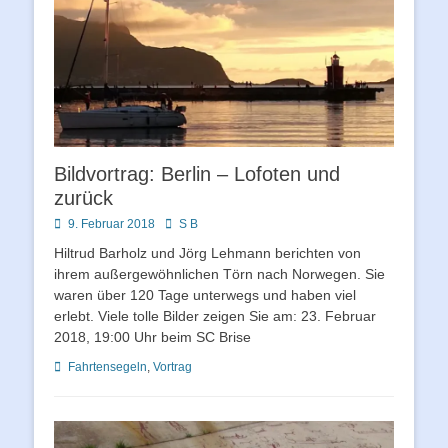
Bildvortrag: Berlin – Lofoten und
zurück
Posted
Autor
9. Februar 2018
S B
on
Hiltrud Barholz und Jörg Lehmann berichten von
ihrem außergewöhnlichen Törn nach Norwegen. Sie
waren über 120 Tage unterwegs und haben viel
erlebt. Viele tolle Bilder zeigen Sie am: 23. Februar
2018, 19:00 Uhr beim SC Brise
Schlagworte
Fahrtensegeln
,
Vortrag