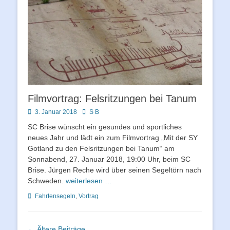
Filmvortrag: Felsritzungen bei Tanum
Posted
Autor
3. Januar 2018
S B
on
SC Brise wünscht ein gesundes und sportliches
neues Jahr und lädt ein zum Filmvortrag „Mit der SY
Gotland zu den Felsritzungen bei Tanum“ am
Sonnabend, 27. Januar 2018, 19:00 Uhr, beim SC
Brise. Jürgen Reche wird über seinen Segeltörn nach
Schweden.
weiterlesen …
Schlagworte
Fahrtensegeln
,
Vortrag
Beitragsnavigation
←
Ältere Beiträge