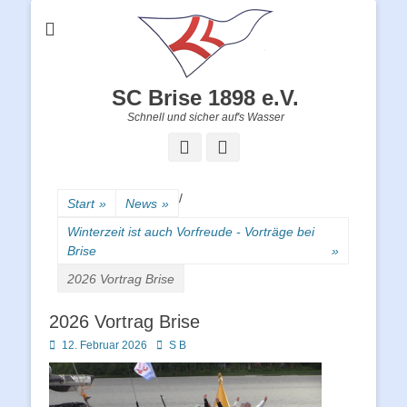
SC Brise 1898 e.V.
Schnell und sicher auf's Wasser
Facebook
Instagram
/
Start
»
News
»
Winterzeit ist auch Vorfreude - Vorträge bei
Brise
»
2026 Vortrag Brise
2026 Vortrag Brise
Posted
Autor
12. Februar 2026
S B
on