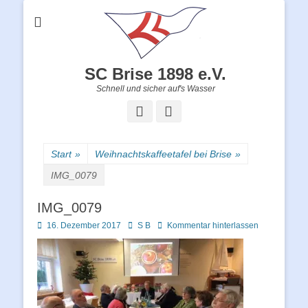
SC Brise 1898 e.V.
Schnell und sicher auf's Wasser
Facebook
Instagram
Start
»
Weihnachtskaffeetafel bei Brise
»
IMG_0079
IMG_0079
Posted
Autor
16. Dezember 2017
S B
Kommentar hinterlassen
on