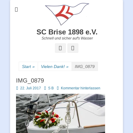
SC Brise 1898 e.V.
Schnell und sicher auf's Wasser
Facebook
Instagram
Start
»
Vielen Dank!
»
IMG_0879
IMG_0879
Posted
Autor
22. Juli 2017
S B
Kommentar hinterlassen
on