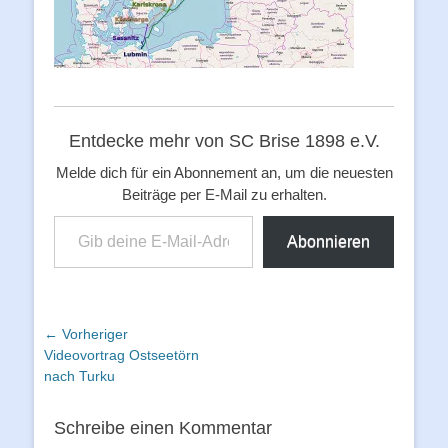
Entdecke mehr von SC Brise 1898 e.V.
Melde dich für ein Abonnement an, um die neuesten
Beiträge per E-Mail zu erhalten.
Gib deine E-Mail-Adresse ein ...
Abonnieren
Beitragsnavigation
← Vorheriger
Vorheriger
Videovortrag Ostseetörn
Beitrag:
nach Turku
Schreibe einen Kommentar