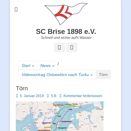
SC Brise 1898 e.V.
Schnell und sicher auf's Wasser
Facebook
Instagram
/
Start
»
News
»
Videovortrag Ostseetörn nach Turku
»
Törn
Törn
Posted
Autor
5. Januar 2019
S B
Kommentar hinterlassen
on