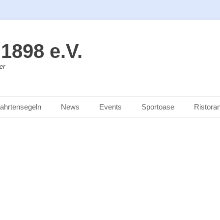
1898 e.V.
er
ahrtensegeln
News
Events
Sportoase
Ristoran