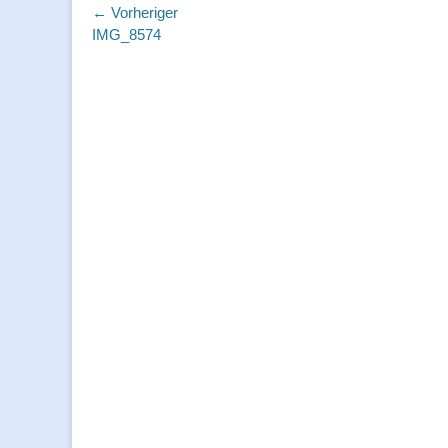
Beitragsnavigation
← Vorheriger
Vorheriger
IMG_8574
Beitrag: