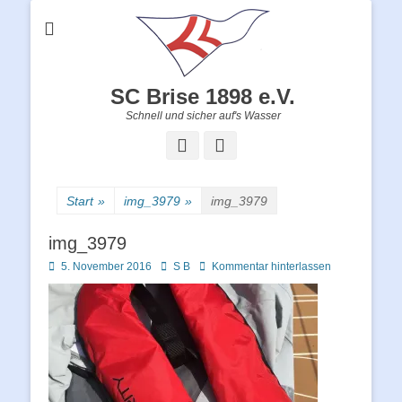
SC Brise 1898 e.V.
Schnell und sicher auf's Wasser
Facebook
Instagram
Start
»
img_3979
»
img_3979
img_3979
Posted
Autor
5. November 2016
S B
Kommentar hinterlassen
on