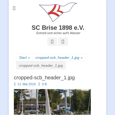
SC Brise 1898 e.V.
Schnell und sicher auf's Wasser
Facebook
Instagram
Start
»
cropped-scb_header_1.jpg
»
cropped-scb_header_1.jpg
cropped-scb_header_1.jpg
Posted
Autor
12. Mai 2016
S B
on