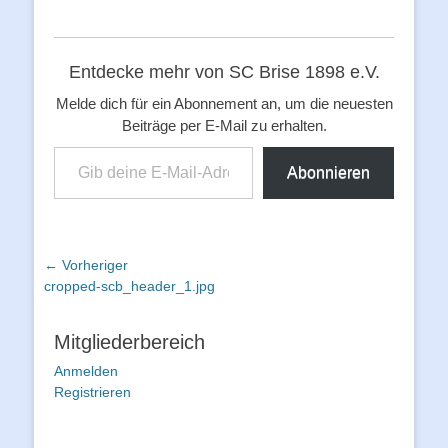
Entdecke mehr von SC Brise 1898 e.V.
Melde dich für ein Abonnement an, um die neuesten
Beiträge per E-Mail zu erhalten.
Gib deine E-Mail-Adresse ein ...
Abonnieren
Beitragsnavigation
← Vorheriger
Vorheriger
cropped-scb_header_1.jpg
Beitrag:
Mitgliederbereich
Anmelden
Registrieren