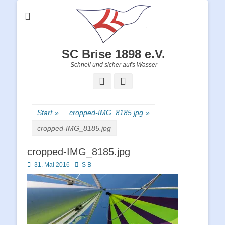
SC Brise 1898 e.V.
Schnell und sicher auf's Wasser
Facebook
Instagram
Start
»
cropped-IMG_8185.jpg
»
cropped-IMG_8185.jpg
cropped-IMG_8185.jpg
Posted
Autor
31. Mai 2016
S B
on