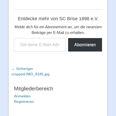
Entdecke mehr von SC Brise 1898 e.V.
Melde dich für ein Abonnement an, um die neuesten
Beiträge per E-Mail zu erhalten.
Gib deine E-Mail-Adresse ein ...
Abonnieren
Beitragsnavigation
← Vorheriger
Vorheriger
cropped-IMG_8185.jpg
Beitrag:
Mitgliederbereich
Anmelden
Registrieren