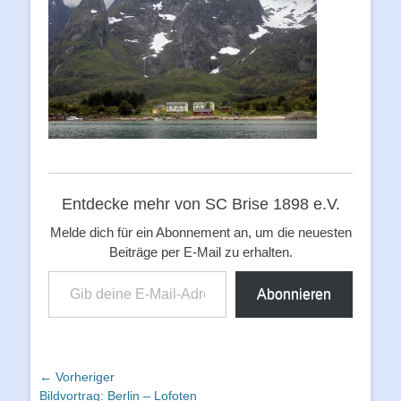
Entdecke mehr von SC Brise 1898 e.V.
Melde dich für ein Abonnement an, um die neuesten
Beiträge per E-Mail zu erhalten.
Gib deine E-Mail-Adresse ein ...
Abonnieren
Beitragsnavigation
← Vorheriger
Vorheriger
Bildvortrag: Berlin – Lofoten