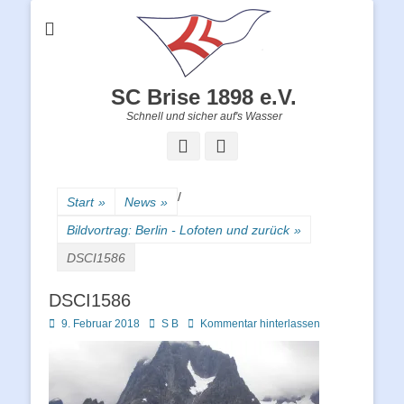
SC Brise 1898 e.V.
Schnell und sicher auf's Wasser
Facebook
Instagram
/
Start
»
News
»
Bildvortrag: Berlin - Lofoten und zurück
»
DSCI1586
DSCI1586
Posted
Autor
9. Februar 2018
S B
Kommentar hinterlassen
on