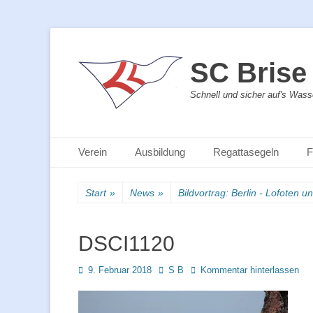
SC Brise 
Schnell und sicher auf's Wass
Primäres Menü
Zum
Verein
Ausbildung
Regattasegeln
F
Inhalt
springen
Start
»
News
»
Bildvortrag: Berlin - Lofoten u
DSCI1120
Posted
Autor
9. Februar 2018
S B
Kommentar hinterlassen
on