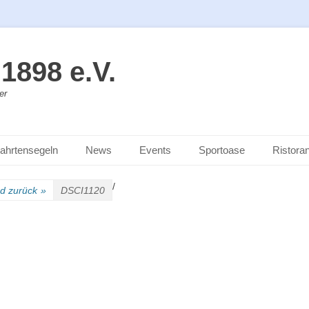
1898 e.V.
er
ahrtensegeln
News
Events
Sportoase
Ristoran
/
nd zurück
»
DSCI1120