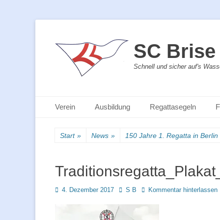
SC Brise 
Schnell und sicher auf's Wass
Primäres Menü
Zum
Verein
Ausbildung
Regattasegeln
F
Inhalt
springen
Start
»
News
»
150 Jahre 1. Regatta in Berlin
Traditionsregatta_Plaka
Posted
Autor
4. Dezember 2017
S B
Kommentar hinterlassen
on