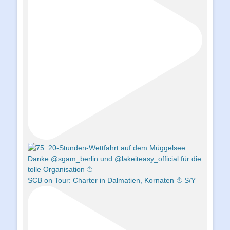
SCB on Tour: Charter in Dalmatien, Kornaten ⛵️ S/Y