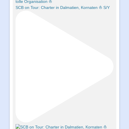
SCB on Tour: Charter in Dalmatien, Kornaten ⛵️ S/Y