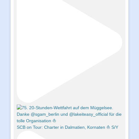
SCB on Tour: Charter in Dalmatien, Kornaten ⛵️ S/Y