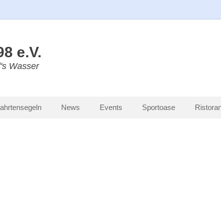
8 e.V.
f's Wasser
ahrtensegeln
News
Events
Sportoase
Ristoran