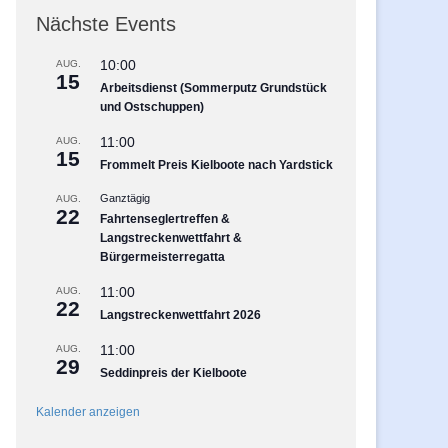
Nächste Events
10:00
AUG.
15
Arbeitsdienst (Sommerputz Grundstück
und Ostschuppen)
11:00
AUG.
15
Frommelt Preis Kielboote nach Yardstick
Ganztägig
AUG.
22
Fahrtenseglertreffen &
Langstreckenwettfahrt &
Bürgermeisterregatta
11:00
AUG.
22
Langstreckenwettfahrt 2026
11:00
AUG.
29
Seddinpreis der Kielboote
Kalender anzeigen