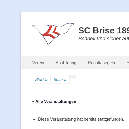
SC Brise 189
Schnell und sicher au
Primäres Menü
Zum
Verein
Ausbildung
Regattasegeln
F
Inhalt
springen
Start
»
Seite
»
« Alle Veranstaltungen
Diese Veranstaltung hat bereits stattgefunden.