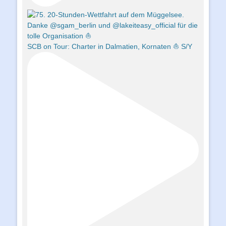
SCB on Tour: Charter in Dalmatien, Kornaten ⛵️ S/Y