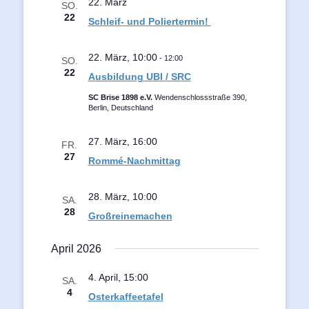
22. März
SO.
Navigation
22
Schleif- und Poliertermin!
22. März, 10:00
-
12:00
SO.
22
Ausbildung UBI / SRC
SC Brise 1898 e.V.
Wendenschlossstraße 390,
Berlin, Deutschland
27. März, 16:00
FR.
27
Rommé-Nachmittag
28. März, 10:00
SA.
28
Großreinemachen
April 2026
4. April, 15:00
SA.
4
Osterkaffeetafel