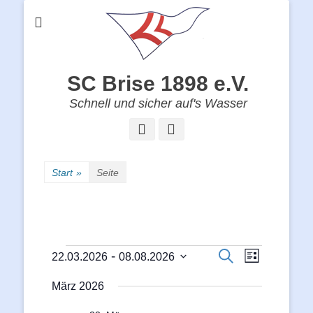
SC Brise 1898 e.V.
Schnell und sicher auf's Wasser
Facebook
Instagram
Start
»
Seite
Veranstaltungen
Veranstalt
Veranstaltunge
Suche
 - 
22.03.2026
08.08.2026
Liste
Ansichten-
Suche
Datum
Navigation
und
März 2026
wählen.
Ansichten,